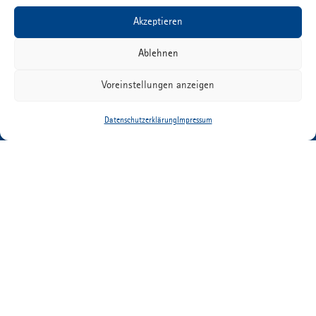
Akzeptieren
Ablehnen
ETIMEX Primary Packaging GmbH
Martin-Adolff-Straße 44
Voreinstellungen anzeigen
D-89165 Dietenheim
Datenschutzerklärung
Impressum
Tel.:
+49 (0) 7347 67-0
info@etimex.de
DATENSCHUTZ
IMPRESSUM
DOWNLOADS
KONTAKT