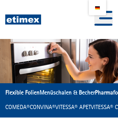
Flexible Folien
Menüschalen & Becher
Pharmafo
COMEDA®
CONVINA®
VITESSA® APET
VITESSA® 