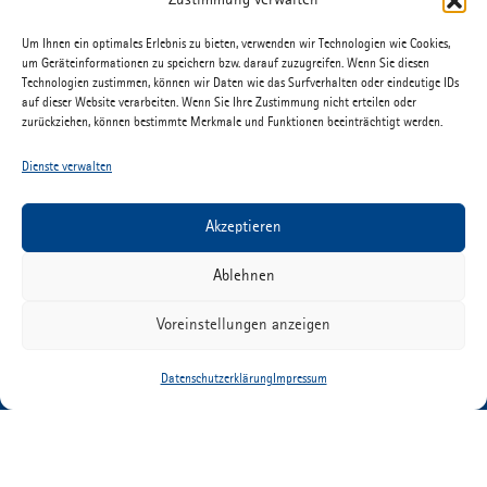
Zustimmung verwalten
Um Ihnen ein optimales Erlebnis zu bieten, verwenden wir Technologien wie Cookies,
um Geräteinformationen zu speichern bzw. darauf zuzugreifen. Wenn Sie diesen
Technologien zustimmen, können wir Daten wie das Surfverhalten oder eindeutige IDs
auf dieser Website verarbeiten. Wenn Sie Ihre Zustimmung nicht erteilen oder
zurückziehen, können bestimmte Merkmale und Funktionen beeinträchtigt werden.
DATENSCHUTZ
IMPRESSUM
Dienste verwalten
DOWNLOADS
Akzeptieren
KONTAKT
KARRIERE
Ablehnen
AUSBILDUNG
Voreinstellungen anzeigen
COOKIE-RICHTLINIEN (EU)
Datenschutzerklärung
Impressum