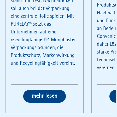
stand früh fest: Nachhaltigkeit
Produktsc
soll auch bei der Verpackung
Nachhalti
eine zentrale Rolle spielen. Mit
und Funk
PURELAY® setzt das
an Bedeut
Unternehmen auf eine
Convenie
recyclingfähige PP-Monoblister
daher Lös
Verpackungslösungen, die
starke P
Produktschutz, Markenwirkung
technisch
und Recyclingfähigkeit vereint.
vereinen.
mehr lesen