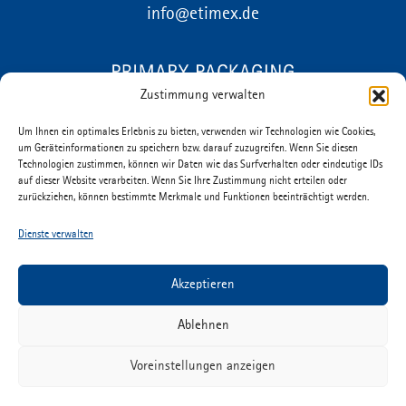
info@etimex.de
Zustimmung verwalten
DATENSCHUTZ
Um Ihnen ein optimales Erlebnis zu bieten, verwenden wir Technologien wie Cookies,
um Geräteinformationen zu speichern bzw. darauf zuzugreifen. Wenn Sie diesen
IMPRESSUM
Technologien zustimmen, können wir Daten wie das Surfverhalten oder eindeutige IDs
auf dieser Website verarbeiten. Wenn Sie Ihre Zustimmung nicht erteilen oder
DOWNLOADS
zurückziehen, können bestimmte Merkmale und Funktionen beeinträchtigt werden.
KONTAKT
Dienste verwalten
KARRIERE
AUSBILDUNG
Akzeptieren
COOKIE-RICHTLINIEN (EU)
Ablehnen
Voreinstellungen anzeigen